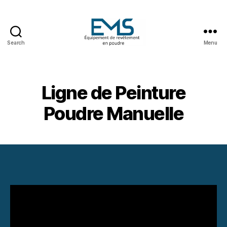
Search
Menu
EMS
Équipement
de
revêtement
Ligne de Peinture
en
poudre
Poudre Manuelle